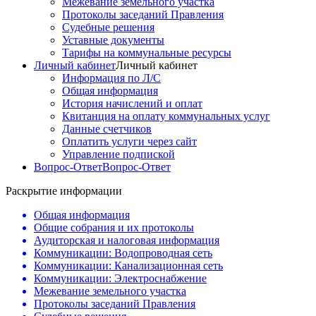
Межевание земельного участка
Протоколы заседаний Правления
Судебные решения
Уставные документы
Тарифы на коммунальные ресурсы
Личный кабинет
Личный кабинет
Информация по Л/С
Общая информация
История начислений и оплат
Квитанция на оплату коммунальных услуг
Данные счетчиков
Оплатить услуги через сайт
Управление подпиской
Вопрос-Ответ
Вопрос-Ответ
Раскрытие информации
Общая информация
Общие собрания и их протоколы
Аудиторская и налоговая информация
Коммуникации: Водопроводная сеть
Коммуникации: Канализационная сеть
Коммуникации: Электроснабжение
Межевание земельного участка
Протоколы заседаний Правления