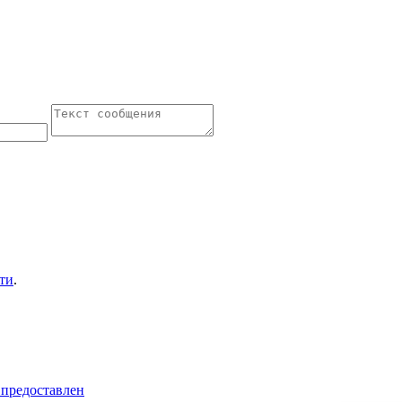
ти
.
 предоставлен