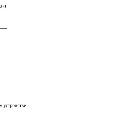
00
___
м устройстве